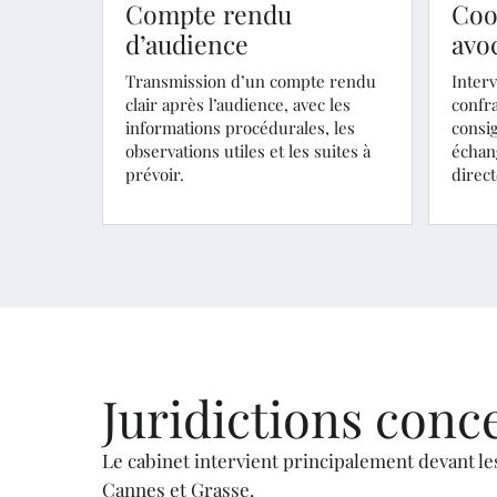
Compte rendu
Coo
d’audience
avo
Transmission d’un compte rendu
Inter
clair après l’audience, avec les
confra
informations procédurales, les
consig
observations utiles et les suites à
échan
prévoir.
direct
Juridictions conc
Le cabinet intervient principalement devant l
Cannes et Grasse.