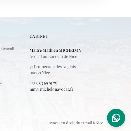
CABINET
 travail
Maître Mathieu MICHELON
Avocat au Barreau de Nice
57 Promenade des Anglais
06000 Nice
+33 6 63 69 91 75
é
mm@michelonavocat.fr
Avocat en droit du travail à Nice.