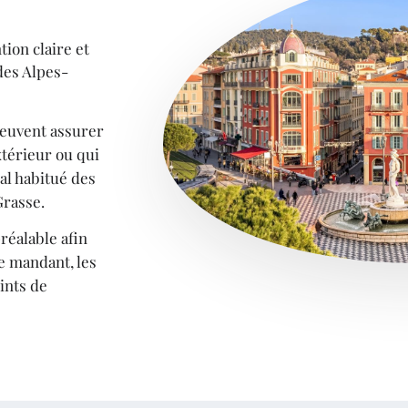
ion claire et
des Alpes-
peuvent assurer
térieur ou qui
al habitué des
Grasse.
réalable afin
e mandant, les
oints de