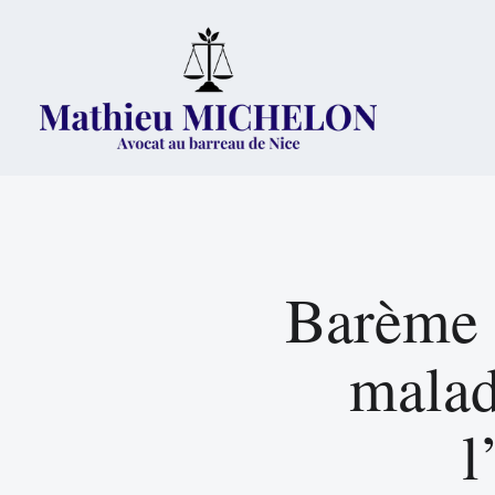
Barème «
malad
l