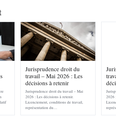
t
Jurisprudence droit du
Jur
es
travail – Mai 2026 : Les
trav
décisions à retenir
déci
vre
Jurisprudence droit du travail – Mai
Jurisp
en
2026 : Les décisions à retenir.
2026 :
latif
Licenciement, conditions de travail,
Licenc
représentation du…
repré