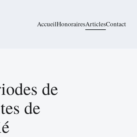
Accueil
Honoraires
Articles
Contact
riodes de
tes de
ié