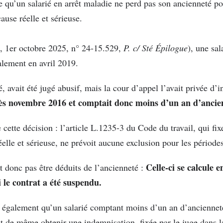
e qu’un salarié en arrêt maladie ne perd pas son ancienneté po
ause réelle et sérieuse.
c., 1er octobre 2025, n° 24-15.529,
P. c/ Sté Épilogue
), une sa
alement en avril 2019.
 avait été jugé abusif, mais la cour d’appel l’avait privée d’
ès novembre 2016 et comptait donc moins d’un an d’ancie
cette décision : l’article L.1235-3 du Code du travail, qui fi
elle et sérieuse, ne prévoit aucune exclusion pour les période
Celle-ci se calcule 
t donc pas être déduits de l’ancienneté :
 le contrat a été suspendu.
e également qu’un salarié comptant moins d’un an d’anciennet
t de même obtenir une indemnisation, fixée par le juge dans l