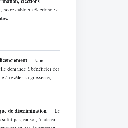
rmation, élections
notre cabinet sélectionne et
tes.
 licenciement
— Une
elle demande à bénéficier des
dé à révéler sa grossesse,
que de discrimination
— Le
suffit pas, en soi, à laisser
erminant en cas de pression,