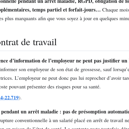
ionnelle pendant un arrêt maladie, RGPD, obligation de fo
pplémentaires, temps partiel et forfait-jours…
Chaque mois, 
les plus marquants afin que vous soyez à jour en quelques minu
trat de travail
sence d’information de l’employeur ne peut pas justifier un
’informer son employeur de son état de grossesse, sauf lorsqu’
ctrices. L’employeur ne peut donc pas lui reprocher d’avoir tar
te pouvant présenter des risques pour sa santé.
24-22.719
).
 pendant un arrêt maladie : pas de présomption automati
upture conventionnelle à un salarié placé en arrêt de travail ne 
n en raison de l’état de santé. Le contexte reste toutefois dét