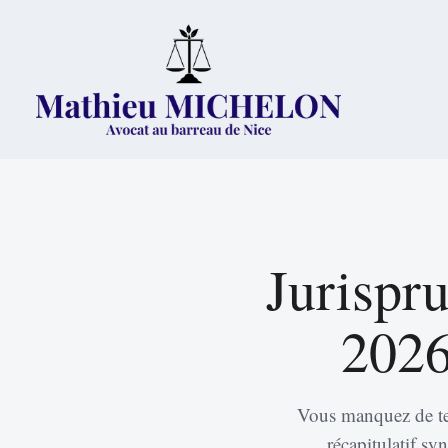
Jurispru
2026
Vous manquez de temp
récapitulatif sy