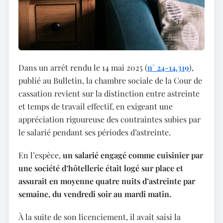
Dans un arrêt rendu le 14 mai 2025 (
n° 24-14.319
),
publié au Bulletin, la chambre sociale de la Cour de
cassation revient sur la distinction entre astreinte
et temps de travail effectif, en exigeant une
appréciation rigoureuse des contraintes subies par
le salarié pendant ses périodes d’astreinte.
En l’espèce,
un salarié engagé comme cuisinier par
une société d’hôtellerie était logé sur place et
assurait en moyenne quatre nuits d’astreinte par
semaine, du vendredi soir au mardi matin.
À la suite de son licenciement, il avait saisi la