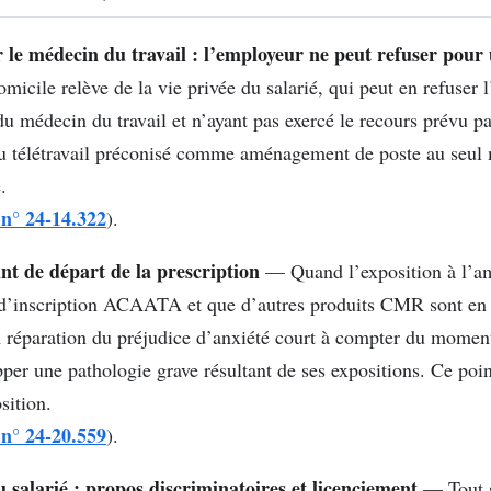
r le médecin du travail : l’employeur ne peut refuser pour 
cile relève de la vie privée du salarié, qui peut en refuser 
u médecin du travail et n’ayant pas exercé le recours prévu pa
du télétravail préconisé comme aménagement de poste au seul m
.
 n° 24-14.322
).
int de départ de la prescription
— Quand l’exposition à l’ami
é d’inscription ACAATA et que d’autres produits CMR sont en 
en réparation du préjudice d’anxiété court à compter du moment
per une pathologie grave résultant de ses expositions. Ce poin
sition.
 n° 24-20.559
).
u salarié : propos discriminatoires et licenciement
— Tout sa