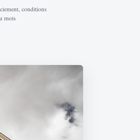
nciement, conditions
du mois
ger