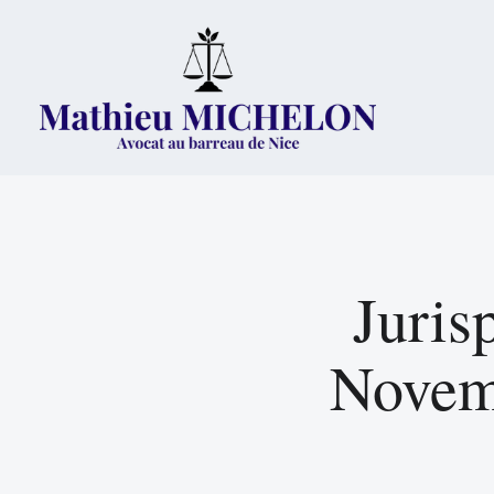
Juris
Novemb